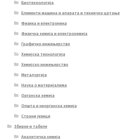
Биотехнологија
Елементи машина и апарата и техничко цртање
Физика и електроника
Физичка хемија и електрохемија
Графичко инжењерство
Хемијска технологија
Хемијско инжењерство
Металургија
Наука о материјалима
Органска хемија
Општа и неорганска хемија
Страни језици
Збирке и табеле
Аналитичка хемија