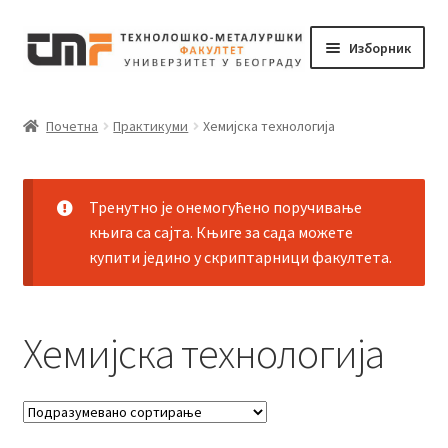
Прескочи
Скочи
Изборник
на
на
навигацију
садржај
Почетак
Почетна
Практикуми
Хемијска технологија
Корпа
Мој налог
Тренутно је онемогућено поручивање
књига са сајта. Књиге за сада можете
купити једино у скриптарници факултета.
Наруџбина
Хемијска технологија