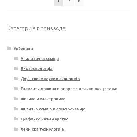
1
2
Категорије производа
Уџбеници
Аналитичка хемија
Биотехнологија
Друштвене науке и економија
Елементи машина и апарата и техничко цртање
Физика и електроника
Физичка хемија и електрохемија
Графичко инжењерство
Хемијска технологија