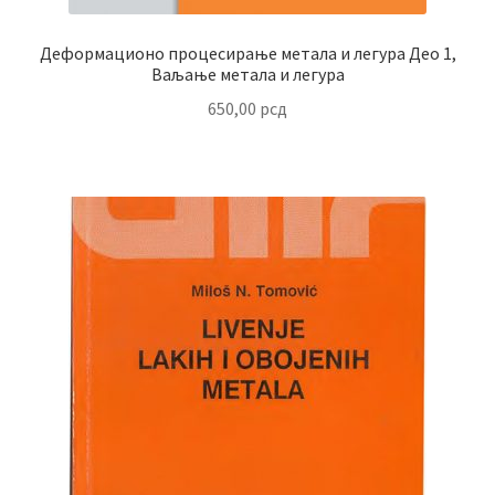
Деформационо процесирање метала и легура Део 1,
Ваљање метала и легура
650,00
рсд