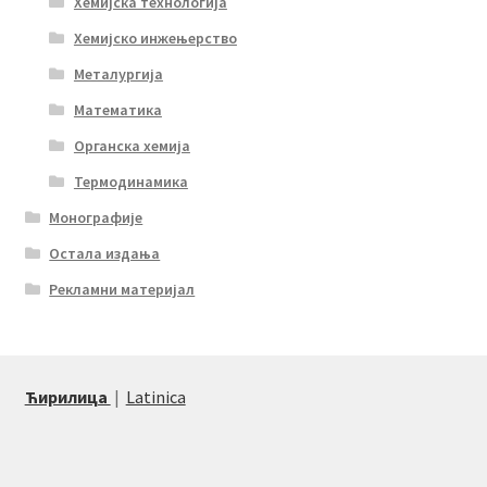
Хемијска технологија
Хемијско инжењерство
Металургија
Математика
Органска хемија
Термодинамика
Монографије
Остала издања
Рекламни материјал
Ћирилица
|
Latinica