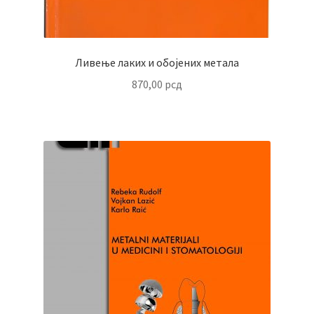
Ливење лаких и обојених метала
870,00
рсд