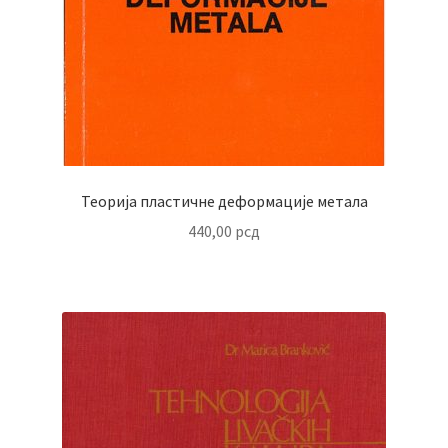
Теорија пластичне деформације метала
440,00
рсд