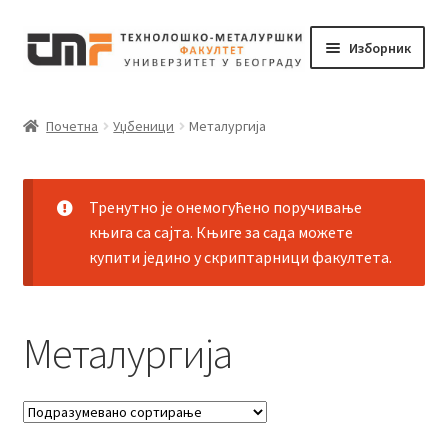
Прескочи
Скочи
Изборник
на
на
навигацију
садржај
Почетак
Почетна
Уџбеници
Металургија
Корпа
Мој налог
Тренутно је онемогућено поручивање
књига са сајта. Књиге за сада можете
купити једино у скриптарници факултета.
Наруџбина
Металургија