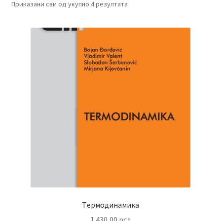
Приказани сви од укупно 4 резултата
Tермодинамика
1.430,00
рсд