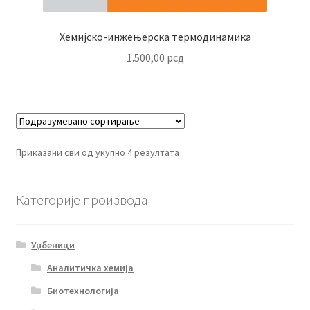
Хемијско-инжењерска термодинамика
1.500,00
рсд
Приказани сви од укупно 4 резултата
Категорије производа
Уџбеници
Аналитичка хемија
Биотехнологија