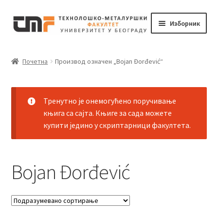
Прескочи
Скочи
Изборник
на
на
навигацију
садржај
Почетак
Почетна
Производ oзначен „Bojan Đorđević“
Корпа
Мој налог
Тренутно је онемогућено поручивање
књига са сајта. Књиге за сада можете
купити једино у скриптарници факултета.
Наруџбина
Bojan Đorđević