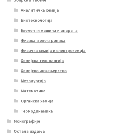
Збирке и табеле
Аналитичка хемија
Биотехнологија
Елементи машина и апарата
Физика и електроника
Физичка хемија и електрохемија
Хемијска технологија
Хемијско инжењерство
Металургија
Математика
Органска хемија
Термодинамика
Монографије
Остала издања